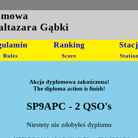
lomowa
altazara Gąbki
gulamin
Ranking
Stac
Rules
Score
Statio
Akcja dyplomowa zakończona!
The diploma action is finish!
SP9APC - 2 QSO's
Niestety nie zdobyłeś dyplomu