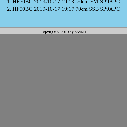
1.
HF50BG
2019-10-17 19:13
70cm FM
SP9APC
2.
HF50BG
2019-10-17 19:17
70cm SSB
SP9APC
Copyright © 2019 by SN9MT