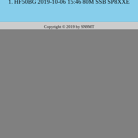
1.
HF50BG
2019-10-06 15:46
80M SSB
SP8XXE
Copyright © 2019 by SN9MT