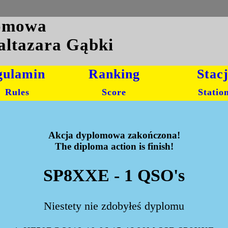
lomowa
altazara Gąbki
gulamin
Ranking
Stac
Rules
Score
Statio
Akcja dyplomowa zakończona!
The diploma action is finish!
SP8XXE - 1 QSO's
Niestety nie zdobyłeś dyplomu