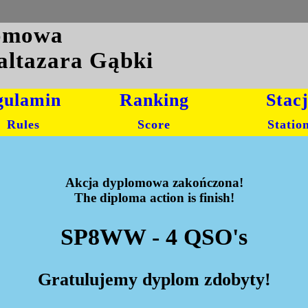
lomowa
altazara Gąbki
gulamin
Ranking
Stac
Rules
Score
Statio
Akcja dyplomowa zakończona!
The diploma action is finish!
SP8WW - 4 QSO's
Gratulujemy dyplom zdobyty!