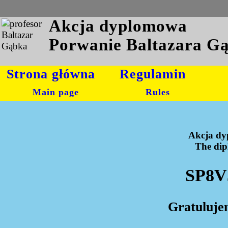
Akcja dyplomowa
Porwanie Baltazara G
Strona główna
Regulamin
Main page
Rules
Akcja dy
The dipl
SP8V
Gratuluje