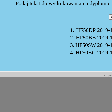
Podaj tekst do wydrukowania na dyplomie. 
1.
HF50DP
2019-
2.
HF50BB
2019-
3.
HF50SW
2019-
4.
HF50BG
2019-
Copy