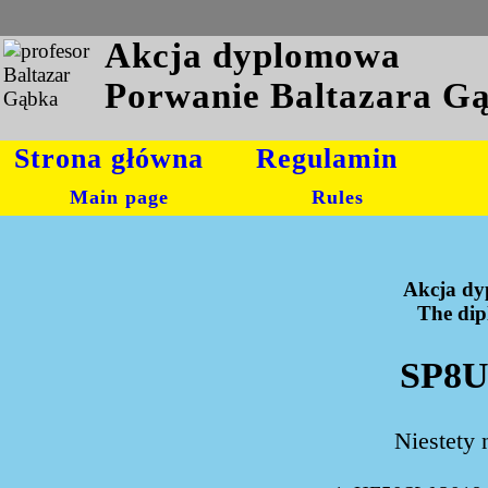
Akcja dyplomowa
Porwanie Baltazara G
Strona główna
Regulamin
Main page
Rules
Akcja dy
The dipl
SP8U
Niestety 