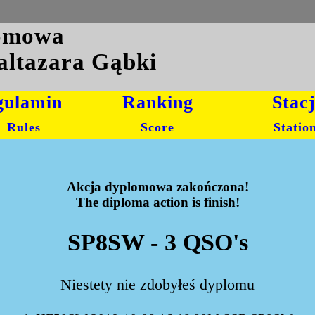
lomowa
altazara Gąbki
gulamin
Ranking
Stac
Rules
Score
Statio
Akcja dyplomowa zakończona!
The diploma action is finish!
SP8SW - 3 QSO's
Niestety nie zdobyłeś dyplomu