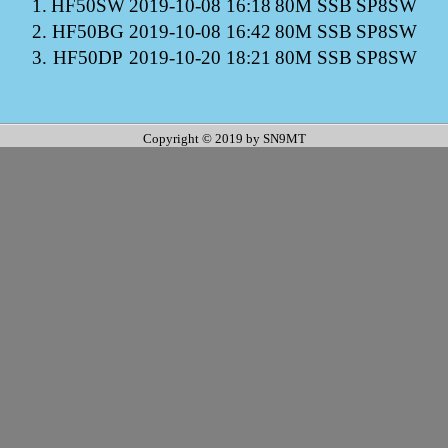
1.
HF50SW
2019-10-08 16:18
80M SSB
SP8SW
2.
HF50BG
2019-10-08 16:42
80M SSB
SP8SW
3.
HF50DP
2019-10-20 18:21
80M SSB
SP8SW
Copyright © 2019 by SN9MT