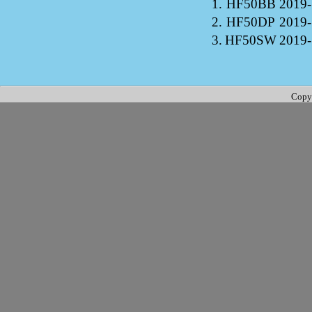
1.
HF50BB
2019-
2.
HF50DP
2019-
3.
HF50SW
2019-
Copy