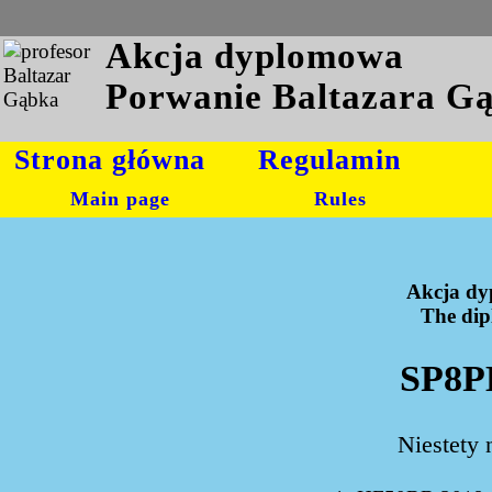
Akcja dyplomowa
Porwanie Baltazara G
Strona główna
Regulamin
Main page
Rules
Akcja dy
The dipl
SP8P
Niestety 