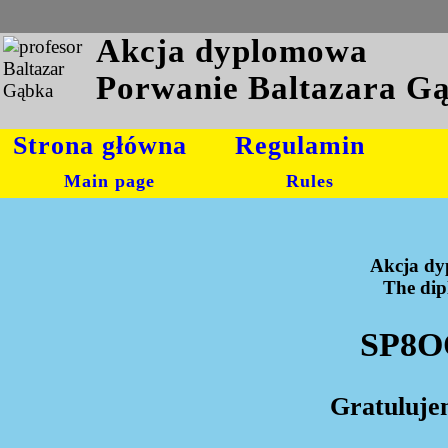
Akcja dyplomowa
Porwanie Baltazara G
Strona główna
Regulamin
Main page
Rules
Akcja dy
The dipl
SP8OO
Gratuluje