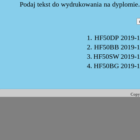
Podaj tekst do wydrukowania na dyplomie. 
1.
HF50DP
2019-1
2.
HF50BB
2019-1
3.
HF50SW
2019-1
4.
HF50BG
2019-1
Copy