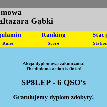
lomowa
altazara Gąbki
gulamin
Ranking
Stac
Rules
Score
Statio
Akcja dyplomowa zakończona!
The diploma action is finish!
SP8LEP - 6 QSO's
Gratulujemy dyplom zdobyty!