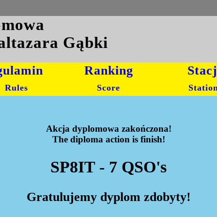
lomowa
altazara Gąbki
gulamin
Ranking
Stac
Rules
Score
Statio
Akcja dyplomowa zakończona!
The diploma action is finish!
SP8IT - 7 QSO's
Gratulujemy dyplom zdobyty!