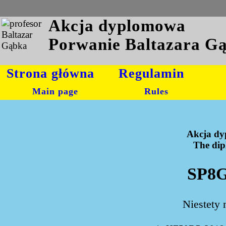
Akcja dyplomowa
Porwanie Baltazara G
Strona główna
Regulamin
Main page
Rules
Akcja dy
The dipl
SP8G
Niestety 