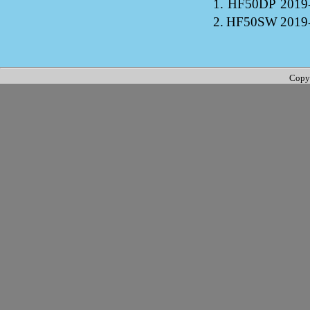
1.
HF50DP
2019
2.
HF50SW
2019
Copy