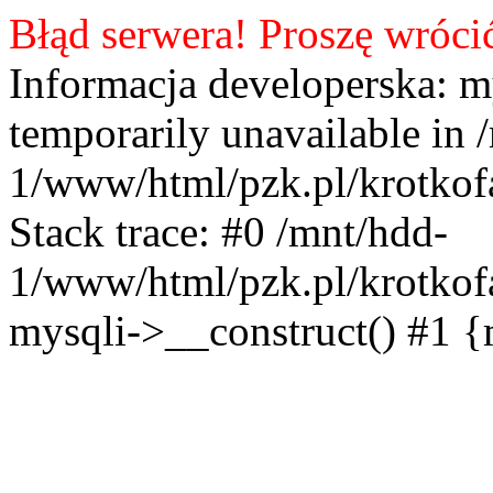
Błąd serwera! Proszę wróci
Informacja developerska: m
temporarily unavailable in 
1/www/html/pzk.pl/krotkof
Stack trace: #0 /mnt/hdd-
1/www/html/pzk.pl/krotkof
mysqli->__construct() #1 