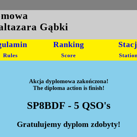
lomowa
altazara Gąbki
gulamin
Ranking
Stac
Rules
Score
Statio
Akcja dyplomowa zakończona!
The diploma action is finish!
SP8BDF - 5 QSO's
Gratulujemy dyplom zdobyty!