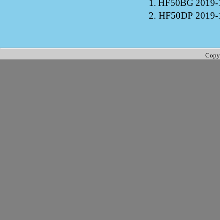
1.
HF50BG
2019-
2.
HF50DP
2019-
Copy