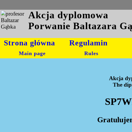
Akcja dyplomowa
Porwanie Baltazara G
Strona główna
Regulamin
Main page
Rules
Akcja dy
The dipl
SP7WL
Gratuluje