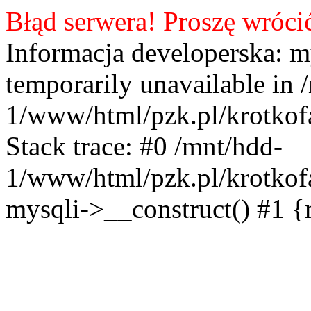
Błąd serwera! Proszę wróci
Informacja developerska: m
temporarily unavailable in 
1/www/html/pzk.pl/krotkof
Stack trace: #0 /mnt/hdd-
1/www/html/pzk.pl/krotkof
mysqli->__construct() #1 