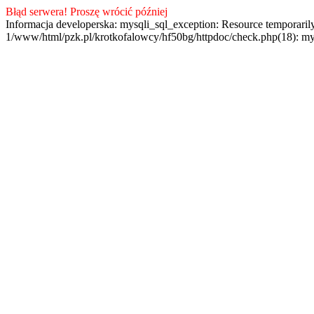
Błąd serwera! Proszę wrócić później
Informacja developerska: mysqli_sql_exception: Resource temporaril
1/www/html/pzk.pl/krotkofalowcy/hf50bg/httpdoc/check.php(18): my