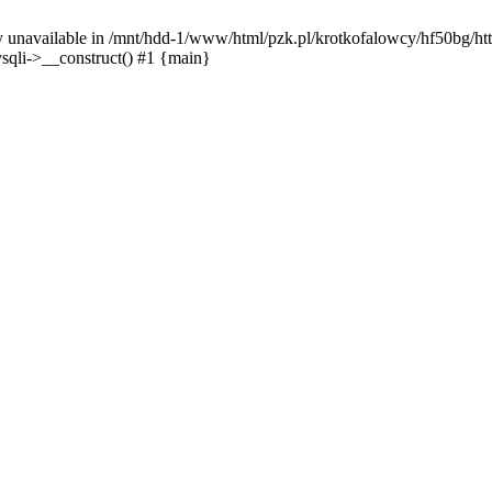
y unavailable in /mnt/hdd-1/www/html/pzk.pl/krotkofalowcy/hf50bg/htt
sqli->__construct() #1 {main}