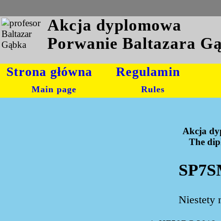
Akcja dyplomowa
Porwanie Baltazara G
Strona główna
Regulamin
Main page
Rules
Akcja dy
The dipl
SP7S
Niestety 