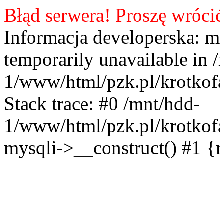
Błąd serwera! Proszę wróci
Informacja developerska: m
temporarily unavailable in 
1/www/html/pzk.pl/krotkof
Stack trace: #0 /mnt/hdd-
1/www/html/pzk.pl/krotkof
mysqli->__construct() #1 