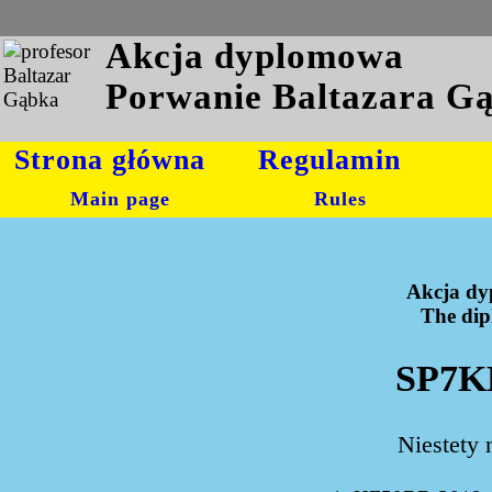
Akcja dyplomowa
Porwanie Baltazara G
Strona główna
Regulamin
Main page
Rules
Akcja dy
The dipl
SP7KE
Niestety 