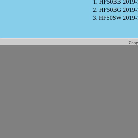
1.
HF50BB
2019-
2.
HF50BG
2019-
3.
HF50SW
2019-
Copy