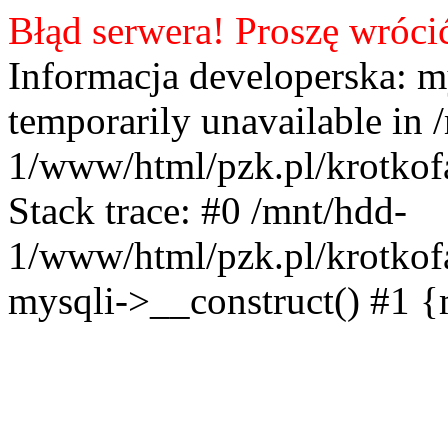
Błąd serwera! Proszę wróci
Informacja developerska: m
temporarily unavailable in 
1/www/html/pzk.pl/krotkof
Stack trace: #0 /mnt/hdd-
1/www/html/pzk.pl/krotkof
mysqli->__construct() #1 