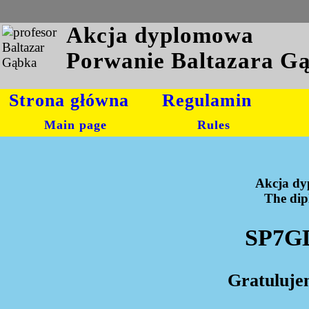
Akcja dyplomowa
Porwanie Baltazara G
Strona główna
Regulamin
Main page
Rules
Akcja dy
The dipl
SP7GD
Gratuluje