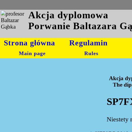
Akcja dyplomowa
Porwanie Baltazara G
Strona główna
Regulamin
Main page
Rules
Akcja dy
The dipl
SP7F
Niestety 