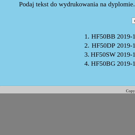
Podaj tekst do wydrukowania na dyplomie. 
1.
HF50BB
2019-1
2.
HF50DP
2019-1
3.
HF50SW
2019-1
4.
HF50BG
2019-1
Copy