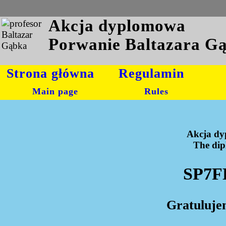
Akcja dyplomowa
Porwanie Baltazara G
Strona główna
Regulamin
Main page
Rules
Akcja dy
The dipl
SP7F
Gratuluje