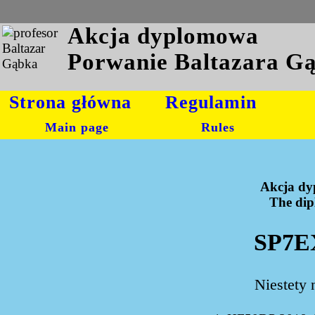
Akcja dyplomowa
Porwanie Baltazara G
Strona główna
Regulamin
Main page
Rules
Akcja dy
The dipl
SP7E
Niestety 