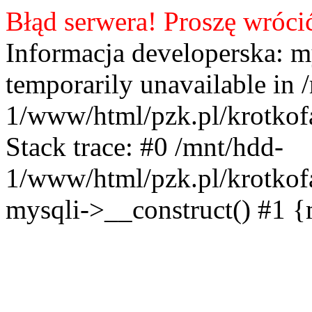
Błąd serwera! Proszę wróci
Informacja developerska: m
temporarily unavailable in 
1/www/html/pzk.pl/krotkof
Stack trace: #0 /mnt/hdd-
1/www/html/pzk.pl/krotkof
mysqli->__construct() #1 