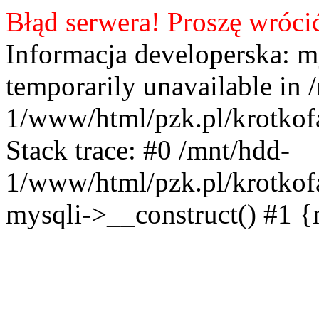
Błąd serwera! Proszę wróci
Informacja developerska: m
temporarily unavailable in 
1/www/html/pzk.pl/krotkof
Stack trace: #0 /mnt/hdd-
1/www/html/pzk.pl/krotkof
mysqli->__construct() #1 