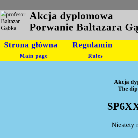
Akcja dyplomowa
Porwanie Baltazara G
Strona główna
Regulamin
Main page
Rules
Akcja dy
The dipl
SP6XX
Niestety 