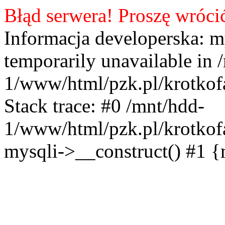
Błąd serwera! Proszę wróci
Informacja developerska: m
temporarily unavailable in 
1/www/html/pzk.pl/krotkof
Stack trace: #0 /mnt/hdd-
1/www/html/pzk.pl/krotkof
mysqli->__construct() #1 