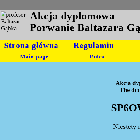
Akcja dyplomowa
Porwanie Baltazara G
Strona główna
Regulamin
Main page
Rules
Akcja dy
The dipl
SP6OW
Niestety 