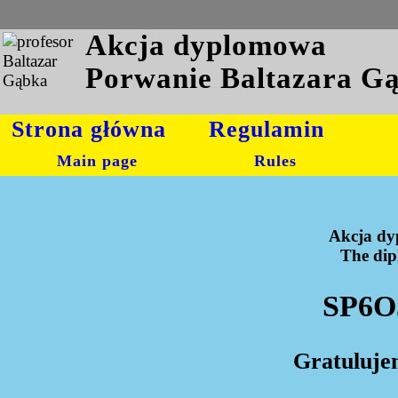
Akcja dyplomowa
Porwanie Baltazara G
Strona główna
Regulamin
Main page
Rules
Akcja dy
The dipl
SP6O
Gratuluje