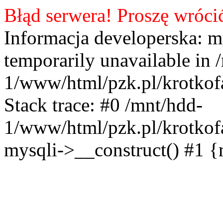
Błąd serwera! Proszę wróci
Informacja developerska: m
temporarily unavailable in 
1/www/html/pzk.pl/krotkof
Stack trace: #0 /mnt/hdd-
1/www/html/pzk.pl/krotkof
mysqli->__construct() #1 