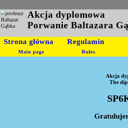
Akcja dyplomowa
Porwanie Baltazara G
Strona główna
Regulamin
Main page
Rules
Akcja dy
The dipl
SP6K
Gratuluje