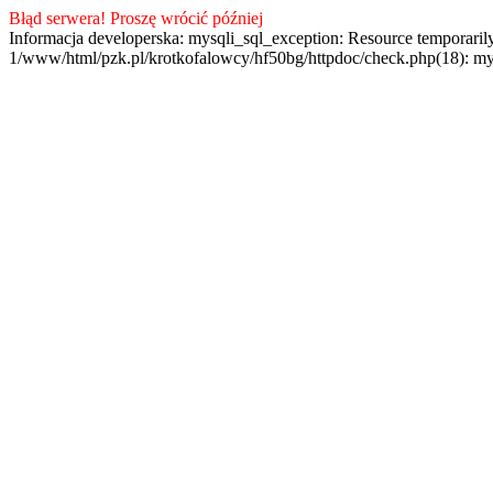
Błąd serwera! Proszę wrócić później
Informacja developerska: mysqli_sql_exception: Resource temporaril
1/www/html/pzk.pl/krotkofalowcy/hf50bg/httpdoc/check.php(18): my