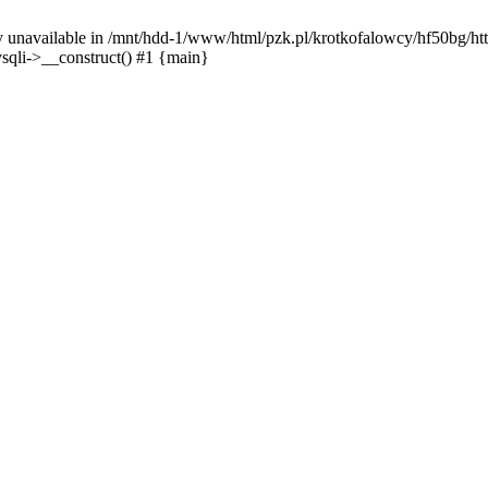
y unavailable in /mnt/hdd-1/www/html/pzk.pl/krotkofalowcy/hf50bg/htt
sqli->__construct() #1 {main}