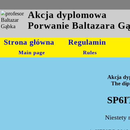
Akcja dyplomowa
Porwanie Baltazara G
Strona główna
Regulamin
Main page
Rules
Akcja dy
The dipl
SP6I
Niestety 