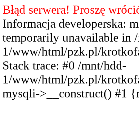
Błąd serwera! Proszę wróci
Informacja developerska: m
temporarily unavailable in 
1/www/html/pzk.pl/krotkof
Stack trace: #0 /mnt/hdd-
1/www/html/pzk.pl/krotkof
mysqli->__construct() #1 