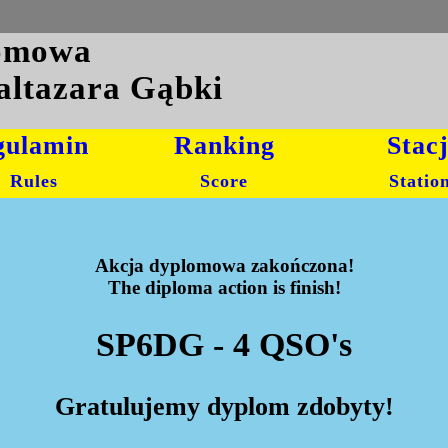
lomowa
altazara Gąbki
gulamin
Ranking
Stac
Rules
Score
Statio
Akcja dyplomowa zakończona!
The diploma action is finish!
SP6DG - 4 QSO's
Gratulujemy dyplom zdobyty!