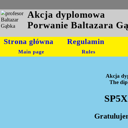
Akcja dyplomowa
Porwanie Baltazara G
Strona główna
Regulamin
Main page
Rules
Akcja dy
The dipl
SP5X
Gratuluje