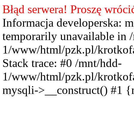
Błąd serwera! Proszę wróci
Informacja developerska: m
temporarily unavailable in 
1/www/html/pzk.pl/krotkof
Stack trace: #0 /mnt/hdd-
1/www/html/pzk.pl/krotkof
mysqli->__construct() #1 