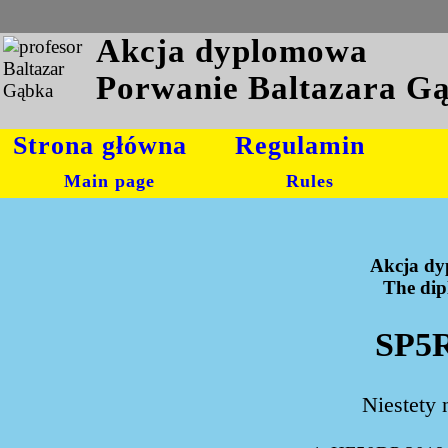
Akcja dyplomowa
Porwanie Baltazara G
Strona główna
Regulamin
Main page
Rules
Akcja dy
The dipl
SP5R
Niestety 