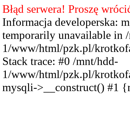
Błąd serwera! Proszę wróci
Informacja developerska: m
temporarily unavailable in 
1/www/html/pzk.pl/krotkof
Stack trace: #0 /mnt/hdd-
1/www/html/pzk.pl/krotkof
mysqli->__construct() #1 