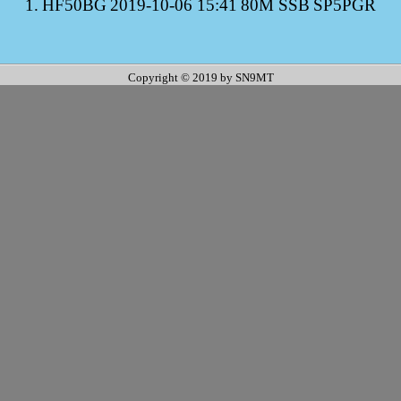
1.
HF50BG
2019-10-06 15:41
80M SSB
SP5PGR
Copyright © 2019 by SN9MT