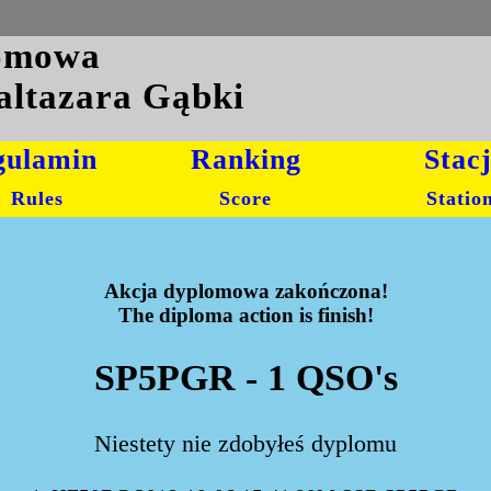
lomowa
altazara Gąbki
gulamin
Ranking
Stac
Rules
Score
Statio
Akcja dyplomowa zakończona!
The diploma action is finish!
SP5PGR - 1 QSO's
Niestety nie zdobyłeś dyplomu