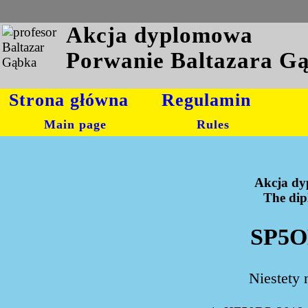
Akcja dyplomowa
Porwanie Baltazara G
Strona główna
Regulamin
Main page
Rules
Akcja dy
The dipl
SP5O
Niestety 