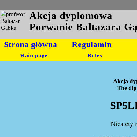
Akcja dyplomowa
Porwanie Baltazara G
Strona główna
Regulamin
Main page
Rules
Akcja dy
The dipl
SP5LK
Niestety 