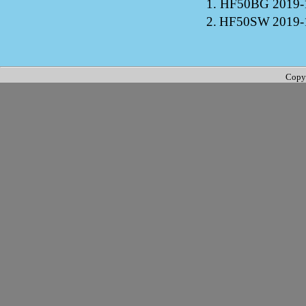
1.
HF50BG
2019-
2.
HF50SW
2019-
Copy