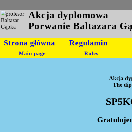
Akcja dyplomowa
Porwanie Baltazara G
Strona główna
Regulamin
Main page
Rules
Akcja dy
The dipl
SP5KC
Gratuluje