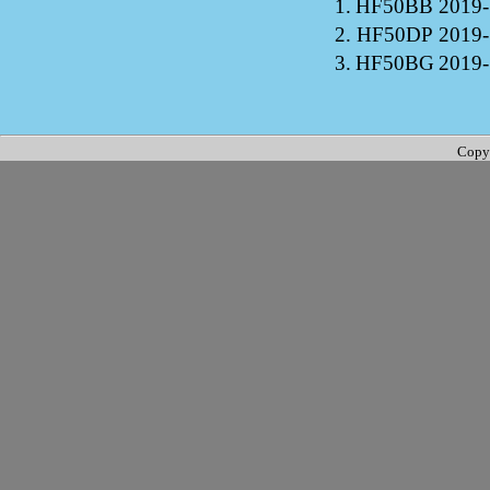
1.
HF50BB
2019-
2.
HF50DP
2019-
3.
HF50BG
2019-
Copy