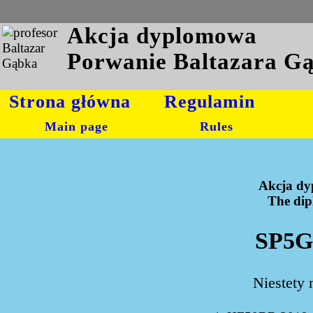
Akcja dyplomowa
Porwanie Baltazara G
Strona główna
Regulamin
Main page
Rules
Akcja dy
The dipl
SP5G
Niestety 