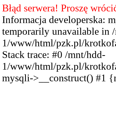
Błąd serwera! Proszę wróci
Informacja developerska: m
temporarily unavailable in 
1/www/html/pzk.pl/krotkof
Stack trace: #0 /mnt/hdd-
1/www/html/pzk.pl/krotkof
mysqli->__construct() #1 