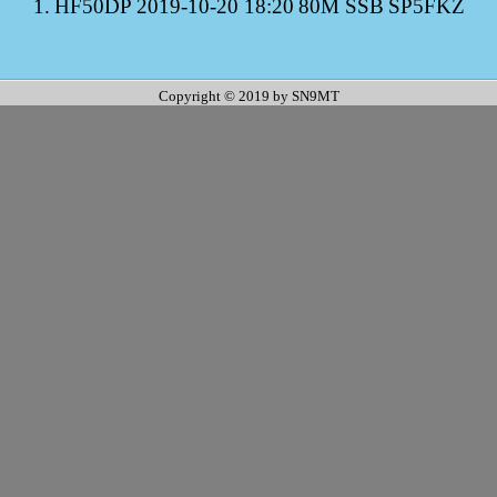
1.
HF50DP
2019-10-20 18:20
80M SSB
SP5FKZ
Copyright © 2019 by SN9MT