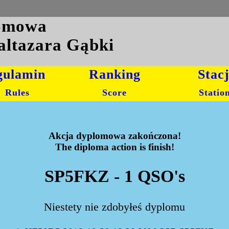
lomowa
altazara Gąbki
gulamin
Ranking
Stac
Rules
Score
Statio
Akcja dyplomowa zakończona!
The diploma action is finish!
SP5FKZ - 1 QSO's
Niestety nie zdobyłeś dyplomu