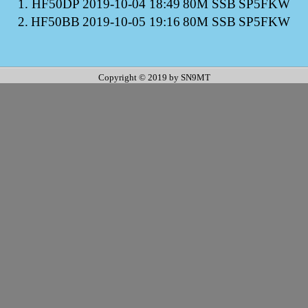
1.
HF50DP
2019-10-04 18:49
80M SSB
SP5FKW
2.
HF50BB
2019-10-05 19:16
80M SSB
SP5FKW
Copyright © 2019 by SN9MT