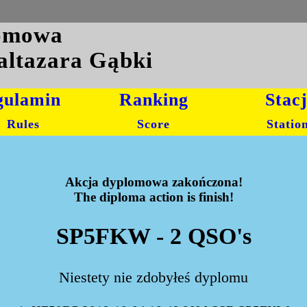
lomowa
altazara Gąbki
gulamin
Ranking
Stac
Rules
Score
Statio
Akcja dyplomowa zakończona!
The diploma action is finish!
SP5FKW - 2 QSO's
Niestety nie zdobyłeś dyplomu