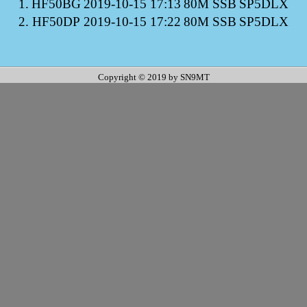
1.
HF50BG
2019-10-15 17:13
80M SSB
SP5DLX
2.
HF50DP
2019-10-15 17:22
80M SSB
SP5DLX
Copyright © 2019 by SN9MT