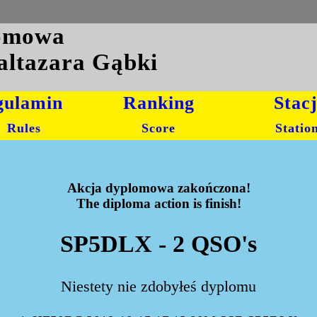
lomowa
altazara Gąbki
gulamin
Ranking
Stac
Rules
Score
Statio
Akcja dyplomowa zakończona!
The diploma action is finish!
SP5DLX - 2 QSO's
Niestety nie zdobyłeś dyplomu